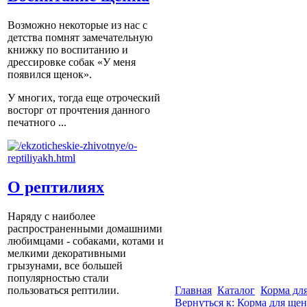
Возможно некоторые из нас с
детства помнят замечательную
книжку по воспитанию и
дрессировке собак «У меня
появился щенок».
У многих, тогда еще отроческий
восторг от прочтения данного
печатного ...
О рептилиях
Наряду с наиболее
распространенными домашними
любимцами - собаками, котами и
мелкими декоративными
грызунами, все большей
популярностью стали
Главная
Каталог
Корма для
пользоваться рептилии.
Вернуться к: Корма для щен