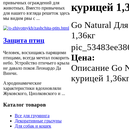
привычных ограждений для
курицей 1,
животных. Вместо привычных
для нашего взгляда решеток здесь
мы видим рвы с ...
Go Natural Для
1,36кг
Защита птиц
pic_53483ee38
Человек, восхищаясь парящими
Цена:
птицами, всегда мечтал покорить
небо. Устройство птичьего крыла
Описание
Go N
не давало покоя Леонардо Да
Винчи.
курицей 1,36к
Аэродинамические
характеристики вдохновляли
Жуковского, Циолковского и ...
Каталог товаров
Все для груминга
Декоративные грызуны
Для собак и кошек