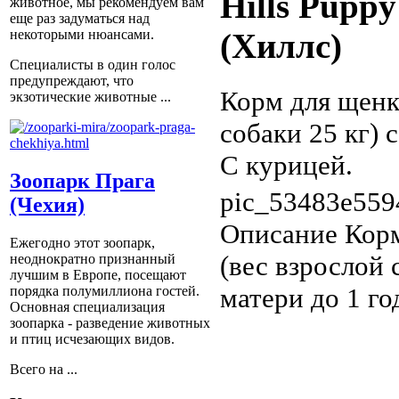
Hills Pupp
животное, мы рекомендуем вам
еще раз задуматься над
некоторыми нюансами.
(Хиллс)
Специалисты в один голос
предупреждают, что
Корм для щенк
экзотические животные ...
собаки 25 кг) 
С курицей.
Зоопарк Прага
pic_53483e559
(Чехия)
Описание
Корм
Ежегодно этот зоопарк,
(вес взрослой 
неоднократно признанный
лучшим в Европе, посещают
матери до 1 го
порядка полумиллиона гостей.
Основная специализация
зоопарка - разведение животных
и птиц исчезающих видов.
Всего на ...