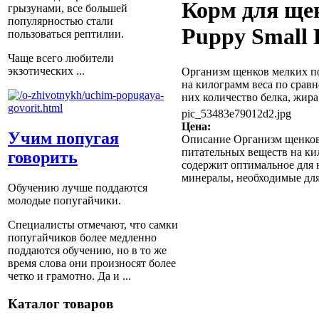
Корм для ще
грызунами, все большей
популярностью стали
Puppy Small B
пользоваться рептилии.
Чаще всего любители
экзотических ...
Организм щенков мелких по
на килограмм веса по срав
них количество белка, жира 
pic_53483e79012d2.jpg
Цена:
Учим попугая
Описание
Организм щенков 
питательных веществ на ки
говорить
содержит оптимальное для 
минералы, необходимые для
Обучению лучше поддаются
молодые попугайчики.
Специалисты отмечают, что самки
попугайчиков более медленно
поддаются обучению, но в то же
время слова они произносят более
четко и грамотно. Да и ...
Каталог товаров