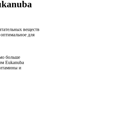
ukanuba
итательных веществ
 оптимальное для
мо больше
рм Eukanuba
витамины и