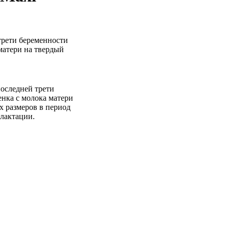
 трети беременности
матери на твердый
последней трети
енка с молока матери
х размеров в период
 лактации.