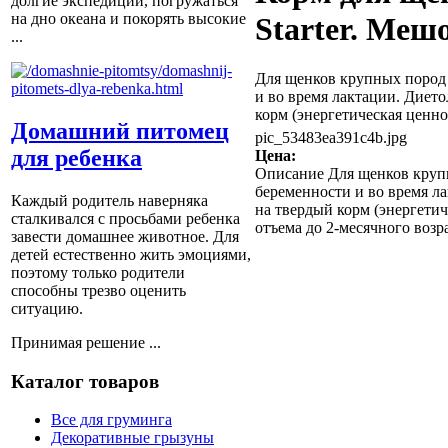
долгие экспедиции, погружаться
на дно океана и покорять высокие
Starter. Мешо
...
Для щенков крупных пород в
и во время лактации. Дието
корм (энергетическая ценнос
Домашний питомец
pic_53483ea391c4b.jpg
для ребенка
Цена:
Описание
Для щенков крупн
беременности и во время ла
Каждый родитель наверняка
на твердый корм (энергетич
сталкивался с просьбами ребенка
отъема до 2-месячного возр
завести домашнее животное. Для
детей естественно жить эмоциями,
поэтому только родители
способны трезво оценить
ситуацию.
Принимая решение ...
Каталог товаров
Все для груминга
Декоративные грызуны