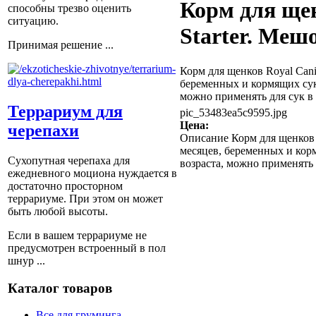
Корм для ще
способны трезво оценить
ситуацию.
Starter. Мешо
Принимая решение ...
Корм для щенков Royal Cani
беременных и кормящих сук.
можно применять для сук в 
Террариум для
pic_53483ea5c9595.jpg
Цена:
черепахи
Описание
Корм для щенков R
месяцев, беременных и кор
Сухопутная черепаха для
возраста, можно применять 
ежедневного моциона нуждается в
достаточно просторном
террариуме. При этом он может
быть любой высоты.
Если в вашем террариуме не
предусмотрен встроенный в пол
шнур ...
Каталог товаров
Все для груминга