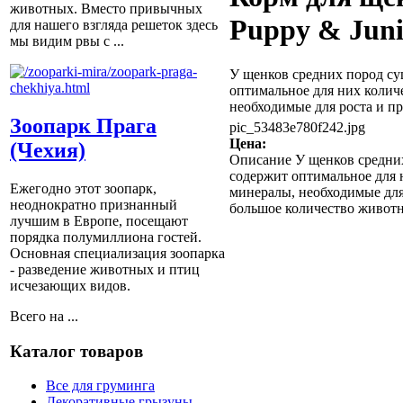
животных. Вместо привычных
Puppy & Juni
для нашего взгляда решеток здесь
мы видим рвы с ...
У щенков средних пород су
оптимальное для них колич
необходимые для роста и пр
Зоопарк Прага
pic_53483e780f242.jpg
Цена:
(Чехия)
Описание
У щенков средних
содержит оптимальное для 
Ежегодно этот зоопарк,
минералы, необходимые для
неоднократно признанный
большое количество животн
лучшим в Европе, посещают
порядка полумиллиона гостей.
Основная специализация зоопарка
- разведение животных и птиц
исчезающих видов.
Всего на ...
Каталог товаров
Все для груминга
Декоративные грызуны