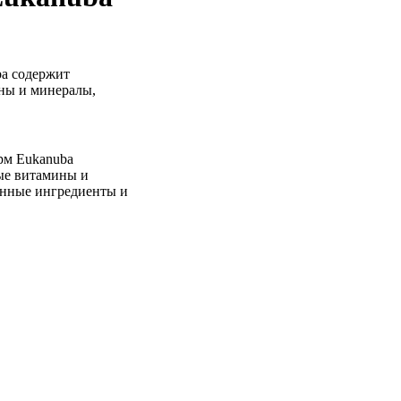
ba содержит
ины и минералы,
рм Eukanuba
ные витамины и
енные ингредиенты и