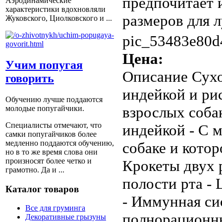
предпочитает 
Аэродинамические
характеристики вдохновляли
размеров для л
Жуковского, Циолковского и ...
pic_53483e80d
Цена:
Учим попугая
Описание
Сухо
говорить
индейкой и ри
Обучению лучше поддаются
взрослых собак
молодые попугайчики.
Специалисты отмечают, что
индейкой - С 
самки попугайчиков более
медленно поддаются обучению,
собаке и котор
но в то же время слова они
произносят более четко и
Крокеты двух 
грамотно. Да и ...
полости рта - 
Каталог товаров
- Иммунная си
Все для груминга
полнорационны
Декоративные грызуны