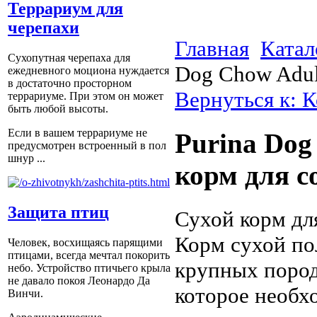
Террариум для
черепахи
Главная
Катал
Сухопутная черепаха для
Dog Chow Adult
ежедневного моциона нуждается
в достаточно просторном
Вернуться к: К
террариуме. При этом он может
быть любой высоты.
Если в вашем террариуме не
Purina Dog
предусмотрен встроенный в пол
шнур ...
корм для со
Защита птиц
Сухой корм дл
Корм сухой по
Человек, восхищаясь парящими
птицами, всегда мечтал покорить
крупных пород,
небо. Устройство птичьего крыла
не давало покоя Леонардо Да
которое необх
Винчи.