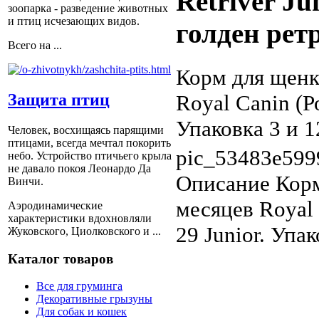
Retriver J
зоопарка - разведение животных
и птиц исчезающих видов.
голден рет
Всего на ...
Корм для щенк
Royal Canin (Р
Защита птиц
Упаковка 3 и 12
Человек, восхищаясь парящими
птицами, всегда мечтал покорить
pic_53483e599
небо. Устройство птичьего крыла
не давало покоя Леонардо Да
Описание
Корм
Винчи.
месяцев Royal 
Аэродинамические
характеристики вдохновляли
29 Junior. Упак
Жуковского, Циолковского и ...
Каталог товаров
Все для груминга
Декоративные грызуны
Для собак и кошек