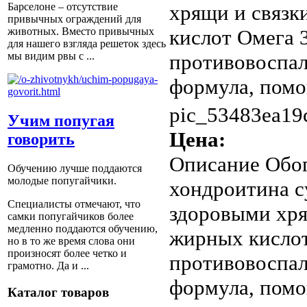
хрящи и связк
Барселоне – отсутствие
привычных ограждений для
кислот Омега 3
животных. Вместо привычных
для нашего взгляда решеток здесь
противовоспал
мы видим рвы с ...
формула, помо
pic_53483ea19
Учим попугая
Цена:
говорить
Описание
Обог
Обучению лучше поддаются
молодые попугайчики.
хондроитина с
Специалисты отмечают, что
здоровыми хря
самки попугайчиков более
медленно поддаются обучению,
жирных кислот
но в то же время слова они
произносят более четко и
противовоспал
грамотно. Да и ...
формула, пом
Каталог товаров