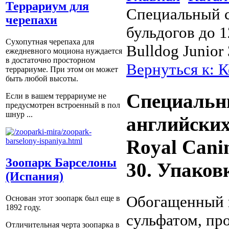
Террариум для
Специальный с
черепахи
бульдогов до 1
Сухопутная черепаха для
Bulldog Junior 
ежедневного моциона нуждается
в достаточно просторном
Вернуться к: К
террариуме. При этом он может
быть любой высоты.
Специальн
Если в вашем террариуме не
предусмотрен встроенный в пол
шнур ...
английских
Royal Cani
Зоопарк Барселоны
30. Упаковк
(Испания)
Обогащенный 
Основан этот зоопарк был еще в
1892 году.
сульфатом, пр
Отличительная черта зоопарка в