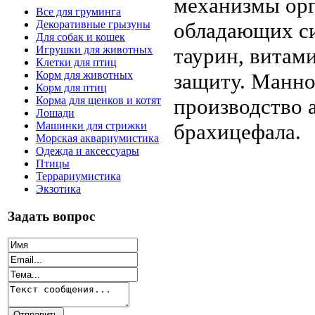
механизмы орг
Все для груминга
обладающих с
Декоративные грызуны
Для собак и кошек
таурин, витам
Игрушки для животных
Клетки для птиц
защиту. Манн
Корм для животных
Корм для птиц
производство 
Корма для щенков и котят
Лошади
брахицефала.
Машинки для стрижки
Морская аквариумистика
Одежда и аксессуары
Птицы
Террариумистика
Экзотика
Задать вопрос