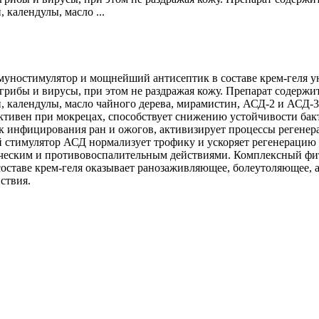
 календулы, масло ...
уностимулятор и мощнейший антисептик в составе крем-геля у
грибы и вирусы, при этом не раздражая кожу. Препарат содержи
, календулы, масло чайного дерева, мирамистин, АСД-2 и АСД-3
ивен при мокрецах, способствует снижению устойчивости бакт
к инфицирования ран и ожогов, активизирует процессы регенер
й стимулятор АСД нормализует трофику и ускоряет регенераци
ическим и противовоспалительным действиями. Комплексный фи
составе крем-геля оказывает ранозаживляющее, болеутоляющее, 
ствия.