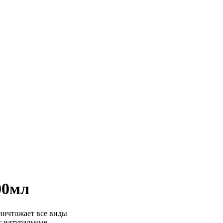
00мл
ничтожает все виды
т натуральные