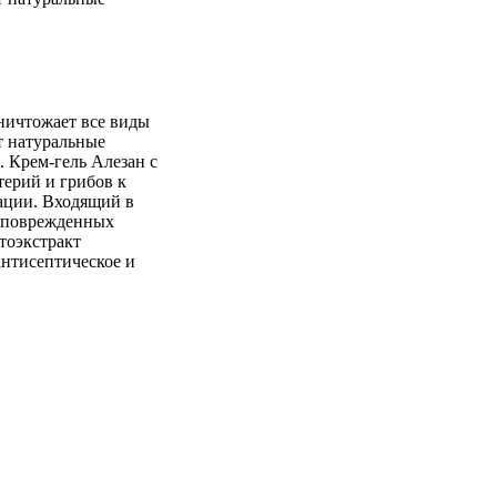
ничтожает все виды
т натуральные
. Крем-гель Алезан с
ерий и грибов к
ации. Входящий в
ю поврежденных
тоэкстракт
антисептическое и