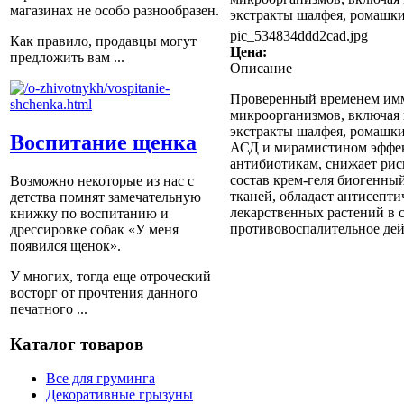
магазинах не особо разнообразен.
экстракты шалфея, ромашки,
pic_534834ddd2cad.jpg
Как правило, продавцы могут
Цена:
предложить вам ...
Описание
Проверенный временем имм
микроорганизмов, включая 
экстракты шалфея, ромашки
Воспитание щенка
АСД и мирамистином эффект
антибиотикам, снижает рис
состав крем-геля биогенны
Возможно некоторые из нас с
тканей, обладает антисепт
детства помнят замечательную
лекарственных растений в 
книжку по воспитанию и
противовоспалительное дей
дрессировке собак «У меня
появился щенок».
У многих, тогда еще отроческий
восторг от прочтения данного
печатного ...
Каталог товаров
Все для груминга
Декоративные грызуны