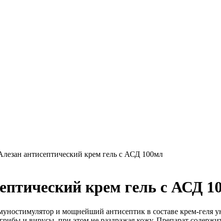
Алезан антисептический крем гель с АСД 100мл
ептический крем гель с АСД 1
уностимулятор и мощнейший антисептик в составе крем-геля у
грибы и вирусы, при этом не раздражая кожу. Препарат содержи