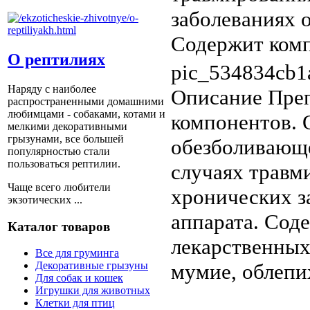
заболеваниях 
Содержит комп
О рептилиях
pic_534834cb1
Наряду с наиболее
Описание
Преп
распространенными домашними
любимцами - собаками, котами и
компонентов. 
мелкими декоративными
грызунами, все большей
обезболивающе
популярностью стали
пользоваться рептилии.
случаях травм
Чаще всего любители
хронических з
экзотических ...
аппарата. Сод
Каталог товаров
лекарственных
Все для груминга
мумие, облепи
Декоративные грызуны
Для собак и кошек
Игрушки для животных
Клетки для птиц