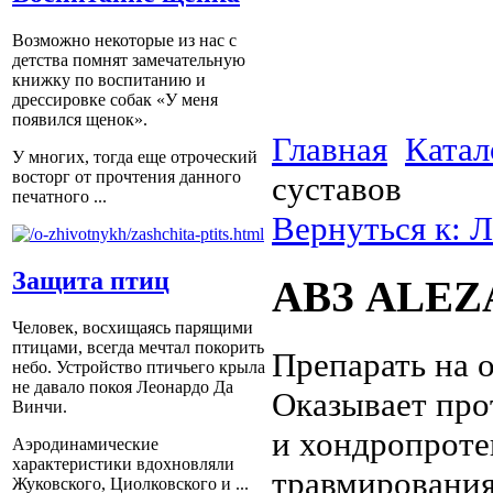
Возможно некоторые из нас с
детства помнят замечательную
книжку по воспитанию и
дрессировке собак «У меня
появился щенок».
Главная
Катал
У многих, тогда еще отроческий
восторг от прочтения данного
суставов
печатного ...
Вернуться к: 
Защита птиц
АВЗ ALEZA
Человек, восхищаясь парящими
птицами, всегда мечтал покорить
Препарать на 
небо. Устройство птичьего крыла
не давало покоя Леонардо Да
Оказывает про
Винчи.
и хондропроте
Аэродинамические
характеристики вдохновляли
травмирования
Жуковского, Циолковского и ...