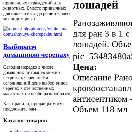
лошадей
привычных ограждений для
животных. Вместо привычных
для нашего взгляда решеток здесь
мы видим рвы с ...
Ранозаживляю
для ран 3 в 1 
лошадей. Объе
Выбираем
домашнюю черепаху
pic_53483480a
Цена:
Сегодня нередко в числе
домашних питомцев можно
Описание
Рано
встретить черепах. На
сегодняшний день выбор видов
кровоостанавл
черепах в отечественных
магазинах не особо разнообразен.
антисептиком 
Как правило, продавцы могут
Объем 118 мл
предложить вам ...
Каталог товаров
Все для груминга