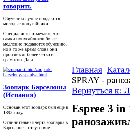
говорить
Обучению лучше поддаются
молодые попугайчики.
Специалисты отмечают, что
самки попугайчиков более
медленно поддаются обучению,
но в то же время слова они
произносят более четко и
грамотно. Да и ...
Главная
Катал
SPRAY - раноз
Зоопарк Барселоны
Вернуться к: 
(Испания)
Espree 3 i
Основан этот зоопарк был еще в
1892 году.
ранозаживл
Отличительная черта зоопарка в
Барселоне – отсутствие