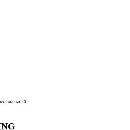
ктериальный
ING