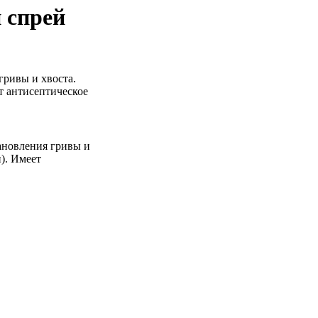
 спрей
гривы и хвоста.
т антисептическое
ановления гривы и
). Имеет