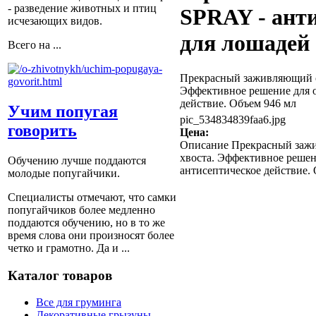
- разведение животных и птиц
SPRAY - ант
исчезающих видов.
для лошадей
Всего на ...
Прекрасный заживляющий сп
Эффективное решение для о
действие. Объем 946 мл
Учим попугая
pic_534834839faa6.jpg
говорить
Цена:
Описание
Прекрасный зажи
хвоста. Эффективное решен
Обучению лучше поддаются
антисептическое действие.
молодые попугайчики.
Специалисты отмечают, что самки
попугайчиков более медленно
поддаются обучению, но в то же
время слова они произносят более
четко и грамотно. Да и ...
Каталог товаров
Все для груминга
Декоративные грызуны