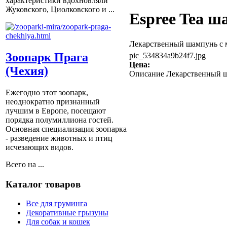
характеристики вдохновляли
Жуковского, Циолковского и ...
Espree Tea ш
Лекарственный шампунь с м
Зоопарк Прага
pic_534834a9b24f7.jpg
Цена:
(Чехия)
Описание
Лекарственный ша
Ежегодно этот зоопарк,
неоднократно признанный
лучшим в Европе, посещают
порядка полумиллиона гостей.
Основная специализация зоопарка
- разведение животных и птиц
исчезающих видов.
Всего на ...
Каталог товаров
Все для груминга
Декоративные грызуны
Для собак и кошек