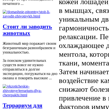
кожей лошадей
печатного ...
в мышцах, связ
уникальным д
Стоит ли заводить
гармоничность
животных
релаксации. Пе
охлаждающее д
Животный мир поражает своим
безграничным разнообразием и
ментола, котор
уникальностью.
За поиском удивительных
ткани, момента
существ вовсе не нужно
отправляться в долгие
Затем начинае
экспедиции, погружаться на дно
океана и покорять высокие ...
воздействие ка
снижают болез
привлечение в
Террариум для
факторов имму