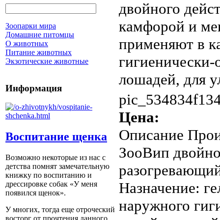
двойного дейс
камфорой и мен
Зоопарки мира
Домашние питомцы
применяют в ка
О животных
Питание животных
гигиенически-о
Экзотические животные
лошадей, для у
Информация
pic_534834f134
Цена:
Описание
Прои
Воспитание щенка
ЗооВип двойно
Возможно некоторые из нас с
разогревающий
детства помнят замечательную
книжку по воспитанию и
Назначение: ге
дрессировке собак «У меня
появился щенок».
наружного гиг
У многих, тогда еще отроческий
восторг от прочтения данного