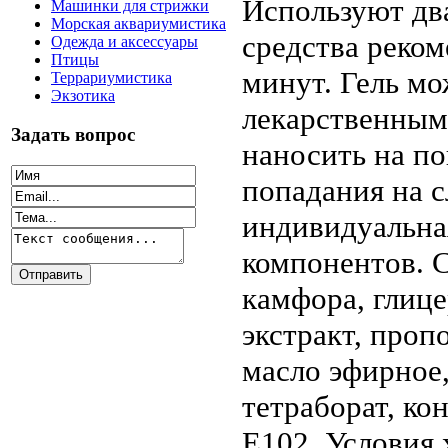
Используют два
Машинки для стрижки
Морская аквариумистика
средства реко
Одежда и аксессуары
Птицы
минут. Гель мо
Террариумистика
Экзотика
лекарственным
Задать вопрос
наносить на по
попадания на с
индивидуальна
компонентов. С
камфора, глице
экстракт, проп
масло эфирное,
тетраборат, ко
Е102. Условия 