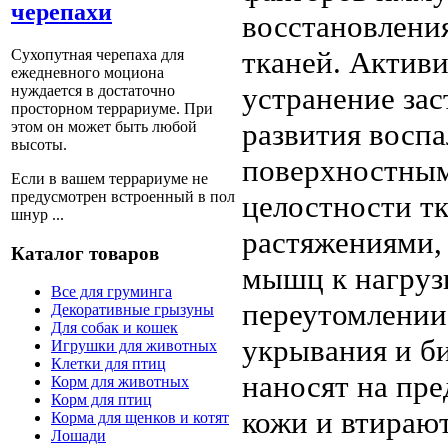
черепахи
восстановлени
тканей. Актив
Сухопутная черепаха для
ежедневного моциона
устранение за
нуждается в достаточно
просторном террариуме. При
развития воспа
этом он может быть любой
высоты.
поверхностным
Если в вашем террариуме не
предусмотрен встроенный в пол
целостности т
шнур ...
растяжениями,
Каталог товаров
мышц к нагруз
Все для груминга
переутомлении,
Декоративные грызуны
Для собак и кошек
укрывания и б
Игрушки для животных
Клетки для птиц
наносят на пр
Корм для животных
Корм для птиц
кожи и втираю
Корма для щенков и котят
Лошади