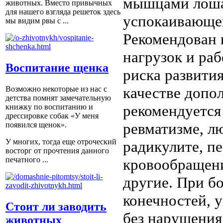
мышцами лошад
животных. Вместо привычных
для нашего взгляда решеток здесь
успокаивающег
мы видим рвы с ...
Рекомендован 
нагрузок и ра
Воспитание щенка
риска развити
качестве допо
Возможно некоторые из нас с
детства помнят замечательную
рекомендуется
книжку по воспитанию и
дрессировке собак «У меня
ревматизме, л
появился щенок».
У многих, тогда еще отроческий
радикулите, 
восторг от прочтения данного
печатного ...
кровообращени
другие. При б
конечностей, 
Стоит ли заводить
без нарушения
животных