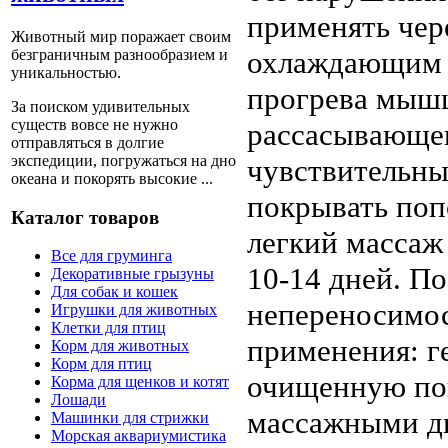
применять чер
Животный мир поражает своим
охлаждающим г
безграничным разнообразием и
уникальностью.
прогрева мышц
За поиском удивительных
существ вовсе не нужно
рассасывающег
отправляться в долгие
экспедиции, погружаться на дно
чувствительны
океана и покорять высокие ...
покрывать поп
Каталог товаров
легкий массаж
Все для груминга
10-14 дней. П
Декоративные грызуны
Для собак и кошек
непереносимос
Игрушки для животных
Клетки для птиц
применения: г
Корм для животных
Корм для птиц
очищенную пов
Корма для щенков и котят
Лошади
массажными д
Машинки для стрижки
Морская аквариумистика