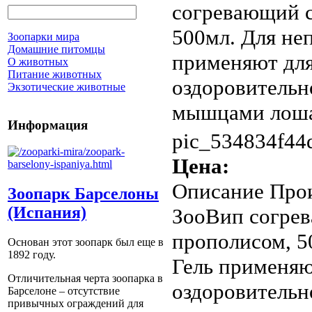
согревающий с
500мл. Для не
Зоопарки мира
Домашние питомцы
применяют для
О животных
Питание животных
оздоровительно
Экзотические животные
мышцами лошад
Информация
pic_534834f44
Цена:
Описание
Прои
Зоопарк Барселоны
(Испания)
ЗооВип согрев
прополисом, 5
Основан этот зоопарк был еще в
1892 году.
Гель применяю
Отличительная черта зоопарка в
оздоровительно
Барселоне – отсутствие
привычных ограждений для