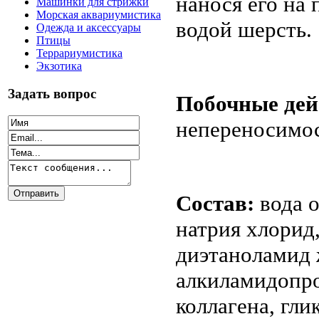
нанося его на
Машинки для стрижки
Морская аквариумистика
водой шерсть.
Одежда и аксессуары
Птицы
Террариумистика
Экзотика
Задать вопрос
Побочные дей
непереносимос
Состав:
вода о
натрия хлорид,
диэтаноламид 
алкиламидопро
коллагена, гли