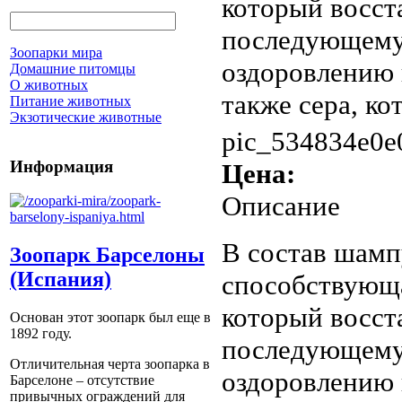
который восст
последующему 
Зоопарки мира
оздоровлению 
Домашние питомцы
О животных
также сера, кот
Питание животных
Экзотические животные
pic_534834e0e
Информация
Цена:
Описание
В состав шамп
Зоопарк Барселоны
(Испания)
способствующа
который восст
Основан этот зоопарк был еще в
1892 году.
последующему 
Отличительная черта зоопарка в
оздоровлению 
Барселоне – отсутствие
привычных ограждений для