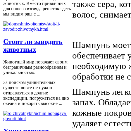
также сера, к
животных. Вместо привычных
для нашего взгляда решеток здесь
волос, снимает
мы видим рвы с ...
Стоит ли заводить
Шампунь моет, 
животных
обеспечивает 
Животный мир поражает своим
необходимую ж
безграничным разнообразием и
уникальностью.
обработки не с
За поиском удивительных
существ вовсе не нужно
Шампунь легко
отправляться в долгие
экспедиции, погружаться на дно
запах. Обладае
океана и покорять высокие ...
кожные покров
удаляет естес
Учим попугая