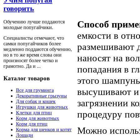
говорить
Способ приме
Обучению лучше поддаются
молодые попугайчики.
емкости в отн
Специалисты отмечают, что
самки попугайчиков более
размешивают д
медленно поддаются обучению,
но в то же время слова они
наносят на во
произносят более четко и
грамотно. Да и ...
попадания в гл
Каталог товаров
этого шампунь
высушивают и 
Все для груминга
Декоративные грызуны
загрязнении к
Для собак и кошек
Игрушки для животных
процедуру пов
Клетки для птиц
Корм для животных
Корм для птиц
Можно использ
Корма для щенков и котят
Лошади