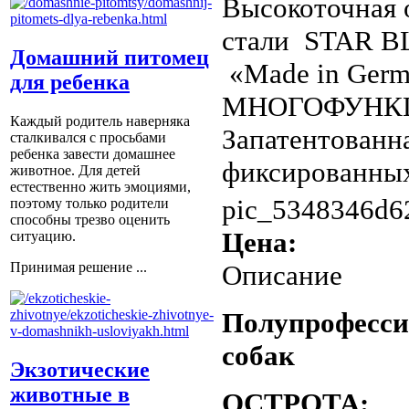
Высокоточная 
стали STAR BL
Домашний питомец
«Made in Ger
для ребенка
МНОГОФУНК
Каждый родитель наверняка
Запатентованна
сталкивался с просьбами
ребенка завести домашнее
фиксированных 
животное. Для детей
естественно жить эмоциями,
pic_5348346d6
поэтому только родители
способны трезво оценить
Цена:
ситуацию.
Описание
Принимая решение ...
Полупрофесси
собак
Экзотические
животные в
ОСТРОТА: