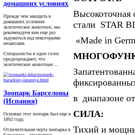
домашних условиях
Высокоточная 
Прежде чем заводить в
домашних условиях
стали STAR BL
экзотическое животное, мы
рекомендуем вам еще раз
«Made in Ger
задуматься над некоторыми
нюансами.
МНОГОФУНК
Специалисты в один голос
предупреждают, что
экзотические животные ...
Запатентованна
фиксированны
Зоопарк Барселоны
в диапазоне от
(Испания)
СИЛА:
Основан этот зоопарк был еще в
1892 году.
Тихий и мощны
Отличительная черта зоопарка в
Барселоне – отсутствие