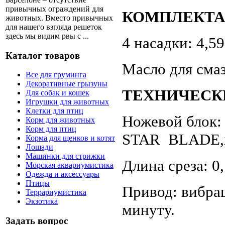
привычных ограждений для
КОМПЛЕКТА
животных. Вместо привычных
для нашего взгляда решеток
здесь мы видим рвы с ...
4 насадки: 4,5
Каталог товаров
Масло для смаз
Все для груминга
Декоративные грызуны
ТЕХНИЧЕСК
Для собак и кошек
Игрушки для животных
Клетки для птиц
Ножевой блок:
Корм для животных
Корм для птиц
STAR BLADE,ш
Корма для щенков и котят
Лошади
Машинки для стрижки
Длина среза: 0
Морская аквариумистика
Одежда и аксессуары
Птицы
Привод: вибра
Террариумистика
Экзотика
минуту.
Задать вопрос