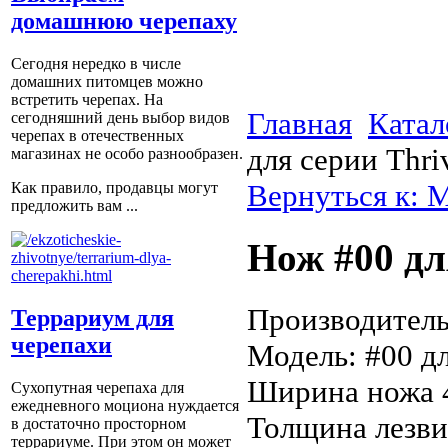
домашнюю черепаху
Сегодня нередко в числе
домашних питомцев можно
встретить черепах. На
Главная
Катал
сегодняшний день выбор видов
черепах в отечественных
для серии Thri
магазинах не особо разнообразен.
Вернуться к: 
Как правило, продавцы могут
предложить вам ...
Нож #00 дл
Производитель:
Террариум для
черепахи
Модель: #00 дл
Ширина ножа 
Сухопутная черепаха для
ежедневного моциона нуждается
Толщина лезви
в достаточно просторном
террариуме. При этом он может