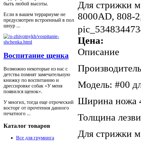
Для стрижки м
быть любой высоты.
8000AD, 808-2,
Если в вашем террариуме не
предусмотрен встроенный в пол
шнур ...
pic_534834473
Цена:
Описание
Воспитание щенка
Производитель:
Возможно некоторые из нас с
детства помнят замечательную
книжку по воспитанию и
Модель: #00 дл
дрессировке собак «У меня
появился щенок».
Ширина ножа 
У многих, тогда еще отроческий
восторг от прочтения данного
печатного ...
Толщина лезви
Каталог товаров
Для стрижки м
Все для груминга