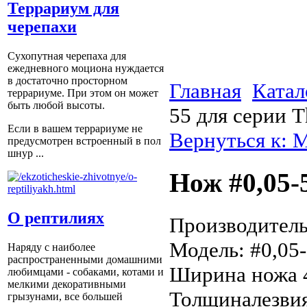
Террариум для
черепахи
Сухопутная черепаха для
ежедневного моциона нуждается
в достаточно просторном
Главная
Катал
террариуме. При этом он может
быть любой высоты.
55 для серии T
Если в вашем террариуме не
Вернуться к: 
предусмотрен встроенный в пол
шнур ...
Нож #0,05-
О рептилиях
Производитель:
Модель: #0,05-
Наряду с наиболее
распространенными домашними
Ширина ножа 
любимцами - собаками, котами и
мелкими декоративными
Толщиналезвия
грызунами, все большей