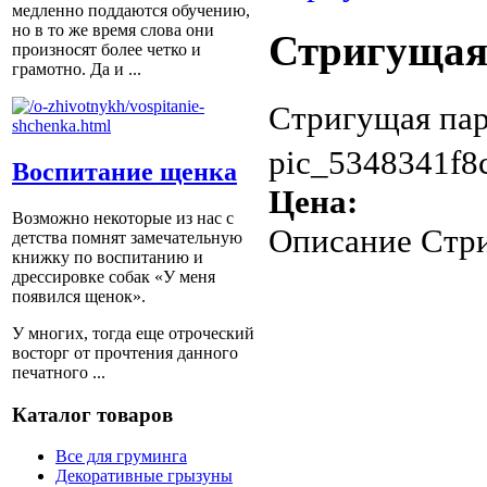
медленно поддаются обучению,
но в то же время слова они
Стригущая 
произносят более четко и
грамотно. Да и ...
Стригущая пар
pic_5348341f8c
Воспитание щенка
Цена:
Возможно некоторые из нас с
Описание
Стри
детства помнят замечательную
книжку по воспитанию и
дрессировке собак «У меня
появился щенок».
У многих, тогда еще отроческий
восторг от прочтения данного
печатного ...
Каталог товаров
Все для груминга
Декоративные грызуны