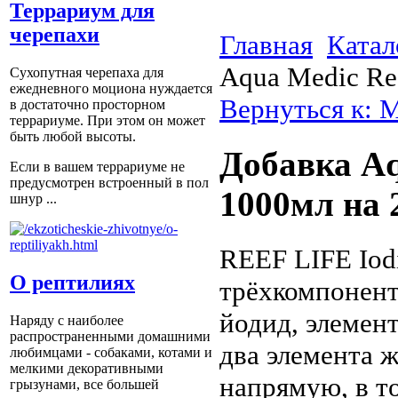
Террариум для
черепахи
Главная
Катал
Aqua Medic Re
Сухопутная черепаха для
ежедневного моциона нуждается
Вернуться к: 
в достаточно просторном
террариуме. При этом он может
быть любой высоты.
Добавка Aq
Если в вашем террариуме не
предусмотрен встроенный в пол
1000мл на 
шнур ...
REEF LIFE Iod
О рептилиях
трёхкомпонен
йодид, элемен
Наряду с наиболее
распространенными домашними
два элемента 
любимцами - собаками, котами и
мелкими декоративными
напрямую, в т
грызунами, все большей