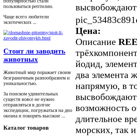
популярностью стали
высвобождают 
пользоваться рептилии.
Чаще всего любители
pic_53483c891
экзотических ...
Цена:
Описание
REE
Стоит ли заводить
трёхкомпонен
животных
йодид, элемен
два элемента 
Животный мир поражает своим
безграничным разнообразием и
напрямую, в т
уникальностью.
За поиском удивительных
высвобождают 
существ вовсе не нужно
отправляться в долгие
возможность о
экспедиции, погружаться на дно
океана и покорять высокие ...
длительное вр
Каталог товаров
морских, так 