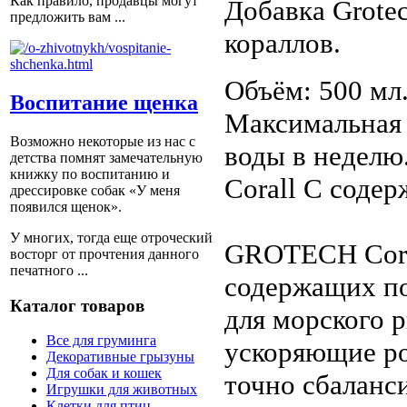
Как правило, продавцы могут
Добавка Grotec
предложить вам ...
кораллов.
Объём: 500 мл
Воспитание щенка
Максимальная 
Возможно некоторые из нас с
воды в неделю
детства помнят замечательную
книжку по воспитанию и
Corall C содер
дрессировке собак «У меня
появился щенок».
У многих, тогда еще отроческий
GROTECH Coral
восторг от прочтения данного
печатного ...
содержащих по
Каталог товаров
для морского 
Все для груминга
ускоряющие ро
Декоративные грызуны
Для собак и кошек
точно сбаланс
Игрушки для животных
Клетки для птиц