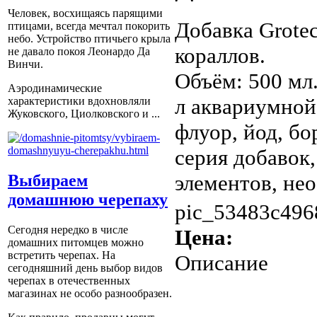
Человек, восхищаясь парящими
Добавка Grotec
птицами, всегда мечтал покорить
небо. Устройство птичьего крыла
кораллов.
не давало покоя Леонардо Да
Винчи.
Объём: 500 мл
Аэродинамические
л аквариумной
характеристики вдохновляли
Жуковского, Циолковского и ...
флуор, йод, бо
серия добавок
элементов, нео
Выбираем
домашнюю черепаху
pic_53483c496
Сегодня нередко в числе
Цена:
домашних питомцев можно
встретить черепах. На
Описание
сегодняшний день выбор видов
черепах в отечественных
магазинах не особо разнообразен.