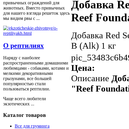
Добавка Re
привычных ограждений для
животных. Вместо привычных
для нашего взгляда решеток здесь
Reef Founda
мы видим рвы с ...
Добавка Red Se
B (Alk) 1 кг
О рептилиях
pic_53483c6b4
Наряду с наиболее
распространенными домашними
Цена:
любимцами - собаками, котами и
мелкими декоративными
Описание
Доб
грызунами, все большей
популярностью стали
"Reef Foundati
пользоваться рептилии.
Чаще всего любители
экзотических ...
Каталог товаров
Все для груминга