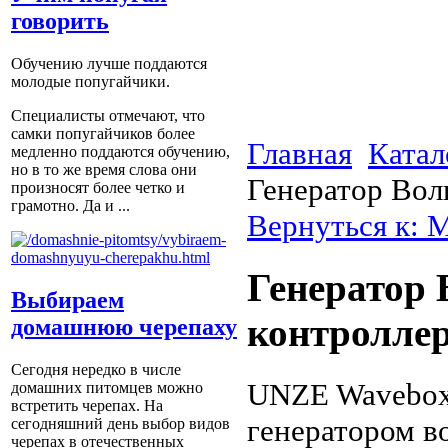
говорить
Обучению лучше поддаются
молодые попугайчики.
Специалисты отмечают, что
самки попугайчиков более
Главная
Катал
медленно поддаются обучению,
но в то же время слова они
Генератор Вол
произносят более четко и
грамотно. Да и ...
Вернуться к: 
Генератор
Выбираем
контролле
домашнюю черепаху
Сегодня нередко в числе
UNZE Wavebox 
домашних питомцев можно
встретить черепах. На
генератором в
сегодняшний день выбор видов
черепах в отечественных