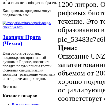
1200 литров. 
магазинах не особо разнообразен.
рифовых биото
Как правило, продавцы могут
предложить вам ...
течение. Это т
образованию в
Зоопарк Прага
pic_53483c7c6
(Чехия)
Цена:
Ежегодно этот зоопарк,
Описание
UNZE
неоднократно признанный
лучшим в Европе, посещают
запатентованн
порядка полумиллиона гостей.
Основная специализация
объемом от 20
зоопарка - разведение животных
и птиц исчезающих видов.
хорошо подход
Всего на ...
осциллирующее
Каталог товаров
соответствует
Все для груминга