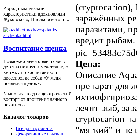
(cryptocarion)
Аэродинамические
характеристики вдохновляли
заражённых ре
Жуковского, Циолковского и ...
паразитами, п
вредит рыбам.
Воспитание щенка
pic_53483c75d
Цена:
Возможно некоторые из нас с
детства помнят замечательную
Описание
Aqua
книжку по воспитанию и
дрессировке собак «У меня
препарат для л
появился щенок».
У многих, тогда еще отроческий
ихтиофтириоза 
восторг от прочтения данного
печатного ...
лечит рыб, за
Каталог товаров
cryptocarion п
"мягкий" и не
Все для груминга
Декоративные грызуны