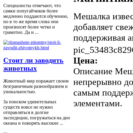
Специалисты отмечают, что
самки попугайчиков более
Мешалка извес
медленно поддаются обучению,
но в то же время слова они
добавляет све
произносят более четко и
грамотно. Да и ...
поддерживая а
pic_53483c829
Цена:
Стоит ли заводить
животных
Описание
Меша
непрерывно до
Животный мир поражает своим
безграничным разнообразием и
самым поддер
уникальностью.
элементами.
За поиском удивительных
существ вовсе не нужно
отправляться в долгие
экспедиции, погружаться на дно
океана и покорять высокие ...