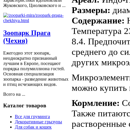
характеристики вдохновляли
Жуковского, Циолковского и ...
Размеры:
диам
Содержание:
Температура 23
Зоопарк Прага
8.4. Предпочи
(Чехия)
среднего до с
Ежегодно этот зоопарк,
неоднократно признанный
других микроэ
лучшим в Европе, посещают
порядка полумиллиона гостей.
Основная специализация
Микроэлементы
зоопарка - разведение животных
и птиц исчезающих видов.
можно купить 
Всего на ...
Кормление:
С
Каталог товаров
Также питаютс
Все для груминга
растворенные 
Декоративные грызуны
Для собак и кошек