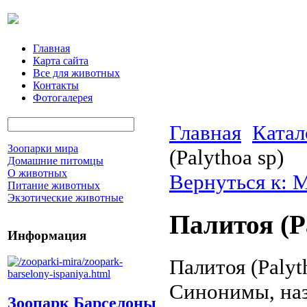
Главная
Карта сайта
Все для животных
Контакты
Фотогалерея
Главная
Катал
Зоопарки мира
(Palythoa sp)
Домашние питомцы
О животных
Вернуться к: 
Питание животных
Экзотические животные
Палитоя (P
Информация
Палитоя (Palyt
Синонимы, назв
Зоопарк Барселоны