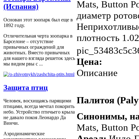
Mats, Button 
(Испания)
диаметр ротов
Основан этот зоопарк был еще в
Неприхотливые
1892 году.
плотность 1.023
Отличительная черта зоопарка в
Барселоне – отсутствие
привычных ограждений для
pic_53483c5c3
животных. Вместо привычных
для нашего взгляда решеток здесь
Цена:
мы видим рвы с ...
Описание
Защита птиц
Палитоя (Paly
Человек, восхищаясь парящими
птицами, всегда мечтал покорить
небо. Устройство птичьего крыла
Синонимы, на
не давало покоя Леонардо Да
Винчи.
Mats, Button P
Аэродинамические
Ареал:
Индо-