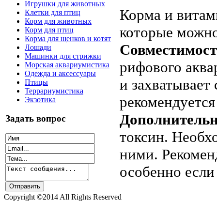
Игрушки для животных
Корма и витам
Клетки для птиц
Корм для животных
которые можно
Корм для птиц
Корма для щенков и котят
Совместимос
Лошади
Машинки для стрижки
рифового аква
Морская аквариумистика
Одежда и аксессуары
и захватывает 
Птицы
Террариумистика
рекомендуется
Экзотика
Дополнительн
Задать вопрос
токсин. Необх
ними. Рекомен
особенно если 
Copyright ©2014 All Rights Reserved