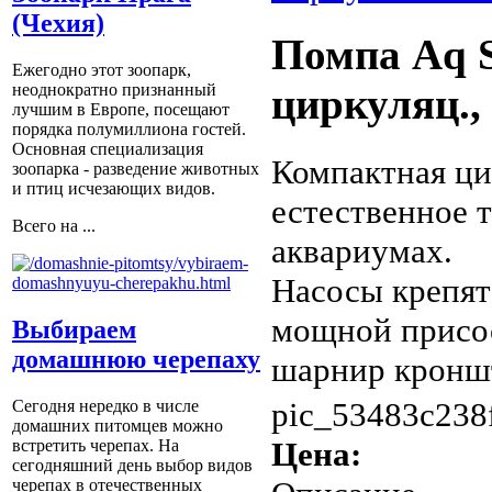
(Чехия)
Помпа Aq S
Ежегодно этот зоопарк,
неоднократно признанный
циркуляц., 
лучшим в Европе, посещают
порядка полумиллиона гостей.
Основная специализация
Компактная ци
зоопарка - разведение животных
и птиц исчезающих видов.
естественное 
Всего на ...
аквариумах.
Насосы крепят
мощной присос
Выбираем
домашнюю черепаху
шарнир кронште
pic_53483c238
Сегодня нередко в числе
домашних питомцев можно
Цена:
встретить черепах. На
сегодняшний день выбор видов
черепах в отечественных