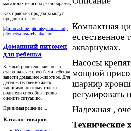
Описание
магазинах не особо разнообразен.
Как правило, продавцы могут
предложить вам ...
Компактная ци
естественное 
аквариумах.
Домашний питомец
для ребенка
Насосы крепят
Каждый родитель наверняка
мощной присос
сталкивался с просьбами ребенка
завести домашнее животное. Для
шарнир кроншт
детей естественно жить
эмоциями, поэтому только
регулировать 
родители способны трезво
оценить ситуацию.
Надежная , оче
Принимая решение ...
Каталог товаров
Технические 
Все для груминга