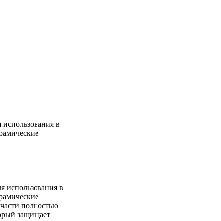
я использования в
ерамические
ля использования в
ерамические
 части полностью
торый защищает