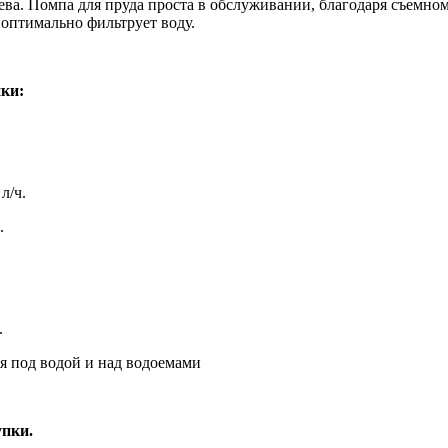
ева. Помпа для пруда проста в обслуживании, благодаря съемном
оптимально фильтрует воду.
ки:
л/ч.
.
.
я под водой и над водоемами
упки.