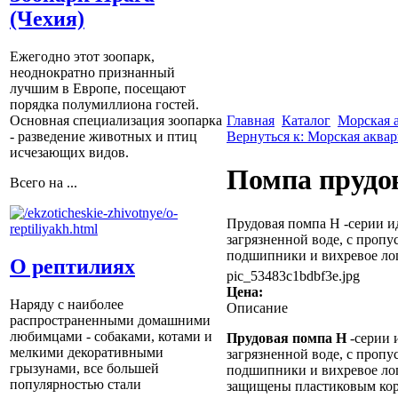
(Чехия)
Ежегодно этот зоопарк,
неоднократно признанный
лучшим в Европе, посещают
порядка полумиллиона гостей.
Главная
Каталог
Морская 
Основная специализация зоопарка
Вернуться к: Морская аква
- разведение животных и птиц
исчезающих видов.
Помпа прудов
Всего на ...
Прудовая помпа H -серии ид
загрязненной воде, с проп
подшипники и вихревое лоп
О рептилиях
pic_53483c1bdbf3e.jpg
Цена:
Наряду с наиболее
Описание
распространенными домашними
любимцами - собаками, котами и
Прудовая помпа H
-серии 
мелкими декоративными
загрязненной воде, с проп
грызунами, все большей
подшипники и вихревое лоп
популярностью стали
защищены пластиковым кор