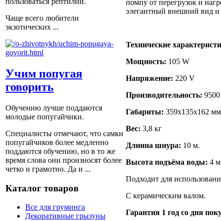
пользоваться рептилии.
помпу от перегрузок и нагр
элегантный внешний вид и 
Чаще всего любители
экзотических ...
Технические характеристи
Мощность:
105 W
Учим попугая
Напряжение:
220 V
говорить
Производительность:
9500 
Обучению лучше поддаются
Габариты:
359x135x162 мм
молодые попугайчики.
Вес:
3,8 кг
Специалисты отмечают, что самки
попугайчиков более медленно
Длинна шнура:
10 м.
поддаются обучению, но в то же
время слова они произносят более
Высота подъёма воды:
4 м
четко и грамотно. Да и ...
Подходит для использовани
Каталог товаров
С керамическим валом.
Все для груминга
Гарантия 1 год со
дня пок
Декоративные грызуны