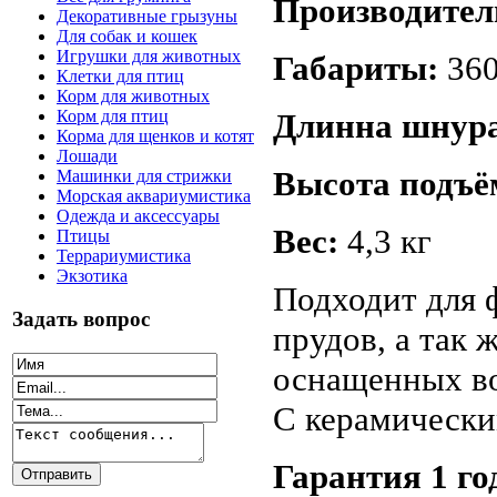
Производител
Декоративные грызуны
Для собак и кошек
Игрушки для животных
Габариты:
360
Клетки для птиц
Корм для животных
Длинна шнур
Корм для птиц
Корма для щенков и котят
Лошади
Высота подъё
Машинки для стрижки
Морская аквариумистика
Одежда и аксессуары
Вес:
4,3 кг
Птицы
Террариумистика
Экзотика
Подходит для 
Задать вопрос
прудов, а так 
оснащенных в
С керамически
Гарантия 1 го