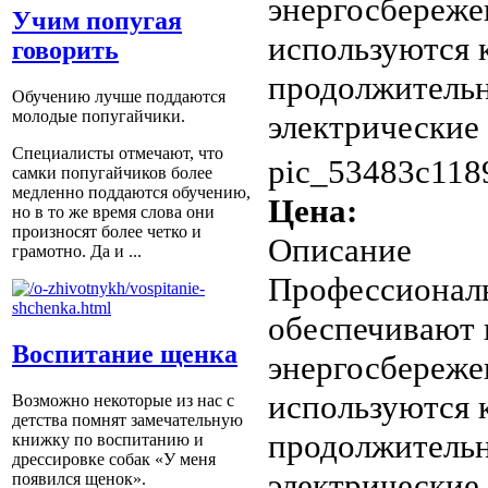
энергосбереже
Учим попугая
используются 
говорить
продолжительн
Обучению лучше поддаются
молодые попугайчики.
электрические .
Специалисты отмечают, что
pic_53483c118
самки попугайчиков более
медленно поддаются обучению,
Цена:
но в то же время слова они
произносят более четко и
Описание
грамотно. Да и ...
Профессиональ
обеспечивают 
Воспитание щенка
энергосбереже
используются 
Возможно некоторые из нас с
детства помнят замечательную
продолжительн
книжку по воспитанию и
дрессировке собак «У меня
электрические
появился щенок».