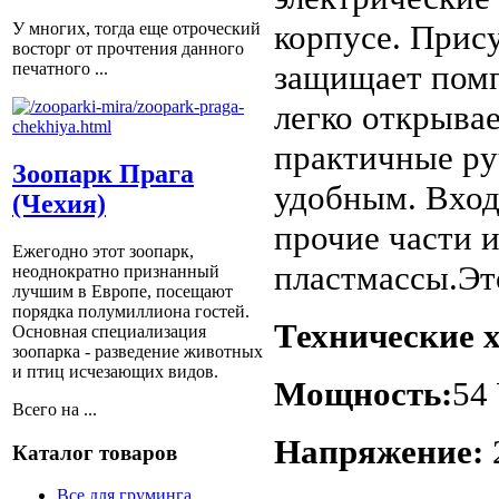
корпусе. Прис
У многих, тогда еще отроческий
восторг от прочтения данного
защищает помп
печатного ...
легко открывае
практичные ру
Зоопарк Прага
удобным. Вход
(Чехия)
прочие части 
Ежегодно этот зоопарк,
пластмассы.Эт
неоднократно признанный
лучшим в Европе, посещают
порядка полумиллиона гостей.
Технические 
Основная специализация
зоопарка - разведение животных
и птиц исчезающих видов.
Мощность:
54
Всего на ...
Напряжение:
Каталог товаров
Все для груминга