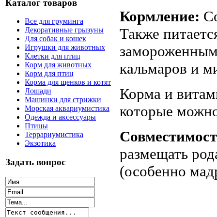
Каталог товаров
Кормление:
С
Все для груминга
Также питаетс
Декоративные грызуны
Для собак и кошек
замороженными
Игрушки для животных
Клетки для птиц
кальмаров и ми
Корм для животных
Корм для птиц
Корма для щенков и котят
Корма и витам
Лошади
Машинки для стрижки
которые можно
Морская аквариумистика
Одежда и аксессуары
Птицы
Совместимос
Террариумистика
Экзотика
размещать род
Задать вопрос
(особенно мад