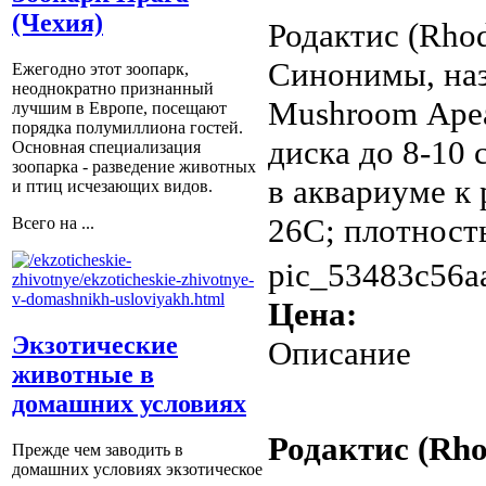
(Чехия)
Родактис (Rhoda
Синонимы, назв
Ежегодно этот зоопарк,
неоднократно признанный
Mushroom Ареа
лучшим в Европе, посещают
порядка полумиллиона гостей.
диска до 8-10
Основная специализация
зоопарка - разведение животных
в аквариуме к
и птиц исчезающих видов.
26С; плотность 
Всего на ...
pic_53483c56a
Цена:
Экзотические
Описание
животные в
домашних условиях
Родактис (Rhod
Прежде чем заводить в
домашних условиях экзотическое