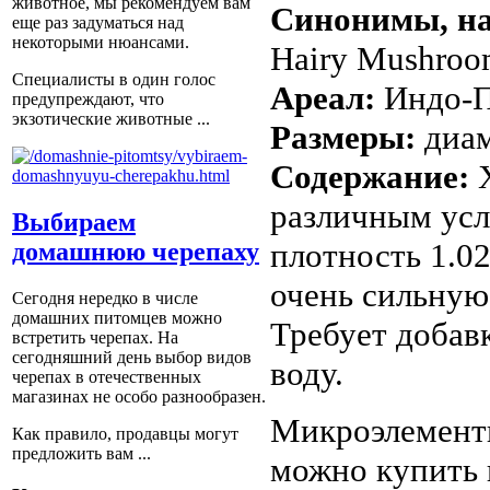
животное, мы рекомендуем вам
Синонимы, на
еще раз задуматься над
некоторыми нюансами.
Hairy Mushro
Специалисты в один голос
Ареал:
Индо-
предупреждают, что
экзотические животные ...
Размеры:
диам
Содержание:
различным усл
Выбираем
плотность 1.02
домашнюю черепаху
очень сильную
Сегодня нередко в числе
домашних питомцев можно
Требует добав
встретить черепах. На
сегодняшний день выбор видов
воду.
черепах в отечественных
магазинах не особо разнообразен.
Микроэлементы
Как правило, продавцы могут
предложить вам ...
можно купить 