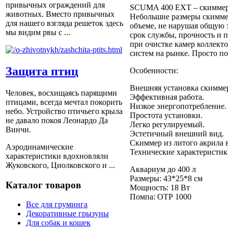
привычных ограждений для
SCUMA 400 EXT – скиммер 
животных. Вместо привычных
Небольшие размеры скимме
для нашего взгляда решеток здесь
объеме, не нарушая общую э
мы видим рвы с ...
срок службы, прочность и 
при очистке камер коллекто
систем на рынке. Просто по
Защита птиц
Особенности:
Внешняя установка скимме
Человек, восхищаясь парящими
Эффективная работа.
птицами, всегда мечтал покорить
Низкое энергопотребление.
небо. Устройство птичьего крыла
Простота установки.
не давало покоя Леонардо Да
Легко регулируемый.
Винчи.
Эстетичный внешний вид.
Скиммер из литого акрила 
Аэродинамические
Технические характеристик
характеристики вдохновляли
Жуковского, Циолковского и ...
Аквариум до 400 л
Размеры: 43*25*8 см
Каталог товаров
Мощность: 18 Вт
Помпа: ОТР 1000
Все для груминга
Декоративные грызуны
Для собак и кошек