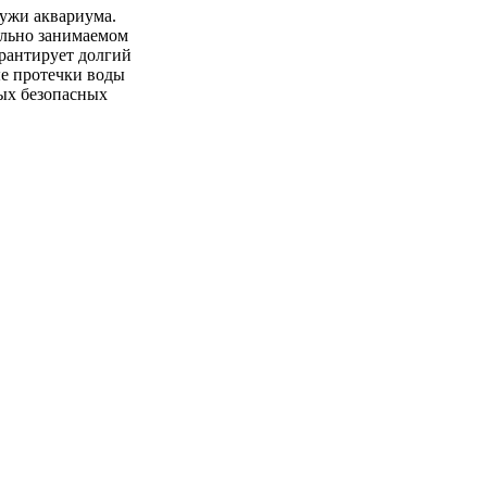
ужи аквариума.
льно занимаемом
арантирует долгий
ые протечки воды
мых безопасных