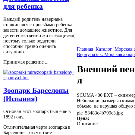
для ребенка
Каждый родитель наверняка
сталкивался с просьбами ребенка
завести домашнее животное. Для
детей естественно жить эмоциями,
поэтому только родители
способны трезво оценить
Главная
Каталог
Морская 
ситуацию.
Вернуться к: Морская аква
Принимая решение ...
Внешний пено
л
Зоопарк Барселоны
SCUMA 400 EXT – скиммер 
(Испания)
Небольшие размеры скимме
объеме, не нарушая общую э
Основан этот зоопарк был еще в
pic_53483c4b799e3.jpg
1892 году.
Цена:
Описание
Отличительная черта зоопарка в
Барселоне – отсутствие