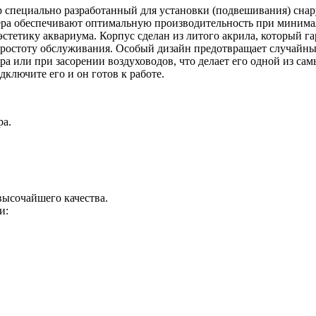
специально разработанный для установки (подвешивания) снар
ра обеспечивают оптимальную производительность при минима
стетику аквариума. Корпус сделан из литого акрила, который г
простоту обслуживания. Особый дизайн предотвращает случайн
ра или при засорении воздуховодов, что делает его одной из са
дключите его и он готов к работе.
ра.
высочайшего качества.
и: