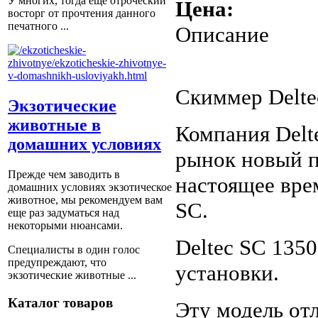
У многих, тогда еще отроческий
Цена:
восторг от прочтения данного
печатного ...
Описание
Скиммер Delte
Экзотические
животные в
Компания Delte
домашних условиях
рынок новый п
Прежде чем заводить в
настоящее вре
домашних условиях экзотическое
животное, мы рекомендуем вам
SC.
еще раз задуматься над
некоторыми нюансами.
Deltec SC 135
Специалисты в один голос
предупреждают, что
установки.
экзотические животные ...
Каталог товаров
Эту модель от