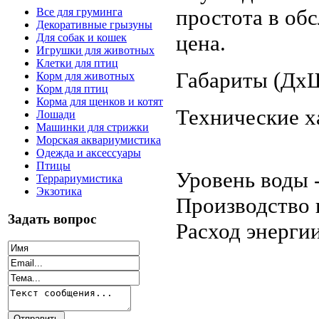
простота в об
Все для груминга
Декоративные грызуны
цена.
Для собак и кошек
Игрушки для животных
Клетки для птиц
Габариты (Дх
Корм для животных
Корм для птиц
Корма для щенков и котят
Технические х
Лошади
Машинки для стрижки
Морская аквариумистика
Одежда и аксессуары
Птицы
Уровень воды 
Террариумистика
Экзотика
Производство 
Задать вопрос
Расход энерги