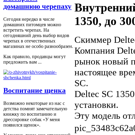
Внутренний
домашнюю черепаху
1350, до 30
Сегодня нередко в числе
домашних питомцев можно
встретить черепах. На
сегодняшний день выбор видов
Скиммер Delte
черепах в отечественных
магазинах не особо разнообразен.
Компания Delte
Как правило, продавцы могут
рынок новый п
предложить вам ...
настоящее вре
SC.
Воспитание щенка
Deltec SC 135
установки.
Возможно некоторые из нас с
детства помнят замечательную
Эту модель отл
книжку по воспитанию и
дрессировке собак «У меня
появился щенок».
pic_53483c62a