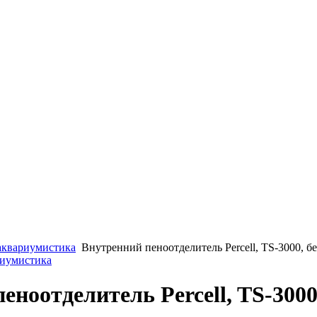
аквариумистика
Внутренний пеноотделитель Percell, TS-3000, б
риумистика
еноотделитель Percell, TS-3000