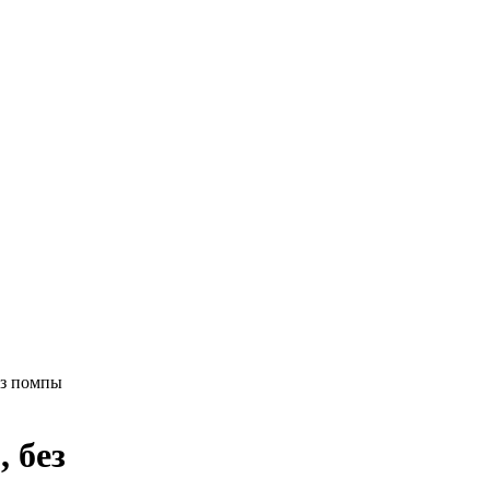
ез помпы
, без