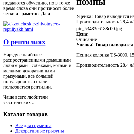
помпы
поддаются обучению, но в то же
время слова они произносят более
четко и грамотно. Да и ...
Уценка! Товар выводится из
Производительность 28,4 л
pic_53483c6188c00.jpg
Цена:
Описание
О рептилиях
Уценка! Товар выводится 
Наряду с наиболее
Пенная колонка TS-3000, 1
распространенными домашними
Производительность 28,4 л
любимцами - собаками, котами и
мелкими декоративными
грызунами, все большей
популярностью стали
пользоваться рептилии.
Чаще всего любители
экзотических ...
Каталог товаров
Все для груминга
Декоративные грызуны