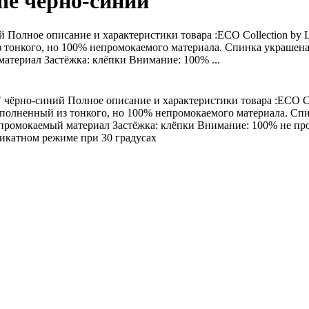
ne чёрно-синий
 Полное описание и характеристики товара :ECO Collection b
тонкого, но 100% непромокаемого материала. Спинка украшена
атериал Застёжка: клёпки Внимание: 100% ...
чёрно-синий Полное описание и характеристики товара :ECO Co
олненный из тонкого, но 100% непромокаемого материала. Сп
промокаемый материал Застёжка: клёпки Внимание: 100% не про
ликатном режиме при 30 градусах