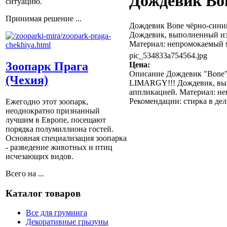
Дождевик Bo
ситуацию.
Принимая решение ...
Дождевик Bone чёрно-синий
Дождевик, выполненный из 
Материал: непромокаемый м
pic_534833a754564.jpg
Зоопарк Прага
Цена:
Описание
Дождевик "Bone" 
(Чехия)
LIMARGY!!! Дождевик, вып
аппликацией. Материал: не
Рекомендации: стирка в де
Ежегодно этот зоопарк,
неоднократно признанный
лучшим в Европе, посещают
порядка полумиллиона гостей.
Основная специализация зоопарка
- разведение животных и птиц
исчезающих видов.
Всего на ...
Каталог товаров
Все для груминга
Декоративные грызуны