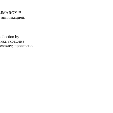
y LIMARGY!!!
 аппликацией.
llection by
инка украшена
мокает, проверено