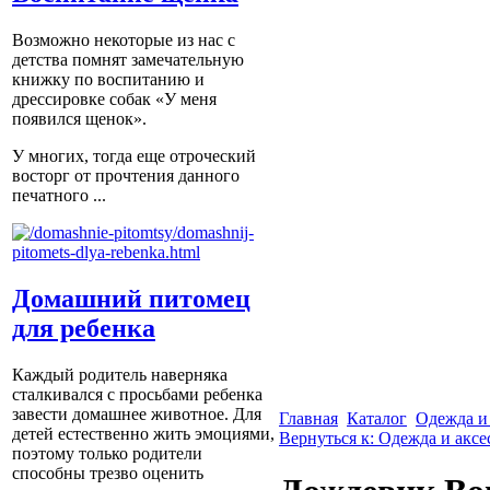
Возможно некоторые из нас с
детства помнят замечательную
книжку по воспитанию и
дрессировке собак «У меня
появился щенок».
У многих, тогда еще отроческий
восторг от прочтения данного
печатного ...
Домашний питомец
для ребенка
Каждый родитель наверняка
сталкивался с просьбами ребенка
завести домашнее животное. Для
Главная
Каталог
Одежда и
детей естественно жить эмоциями,
Вернуться к: Одежда и акс
поэтому только родители
способны трезво оценить