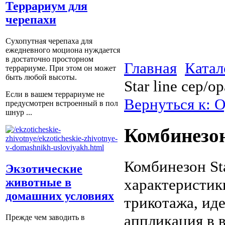
Террариум для
черепахи
Сухопутная черепаха для
ежедневного моциона нуждается
в достаточно просторном
Главная
Катал
террариуме. При этом он может
быть любой высоты.
Star line сер/о
Если в вашем террариуме не
Вернуться к: 
предусмотрен встроенный в пол
шнур ...
Комбинезон
Комбинезон Sta
Экзотические
характеристик
животные в
домашних условиях
трикотажа, иде
аппликация в 
Прежде чем заводить в