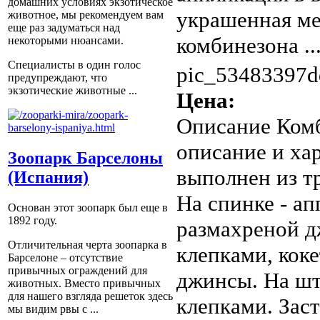
домашних условиях экзотическое
украшенная ме
животное, мы рекомендуем вам
еще раз задуматься над
комбинезона ..
некоторыми нюансами.
Специалисты в один голос
pic_53483397d
предупреждают, что
экзотические животные ...
Цена:
Описание
Комб
описание и ха
Зоопарк Барселоны
выполнен из тр
(Испания)
На спинке - ап
Основан этот зоопарк был еще в
1892 году.
размахреной д
Отличительная черта зоопарка в
клепками, кок
Барселоне – отсутствие
привычных ограждений для
джинсы. На шт
животных. Вместо привычных
для нашего взгляда решеток здесь
клепками. Заст
мы видим рвы с ...