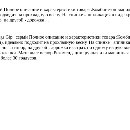
й Полное описание и характеристики товара :Комбинезон выпол
 подходит на прохладную весну. На спинке - аппликация в виде кр
, на другой - дорожка ...
s Gip" серый Полное описание и характеристики товара :Комб
н), идеально подходит на прохладную весну. На спинке - апплик
х ног - гипюр, на другой - дорожка из страз, по одному из рукав
 - клепки. Материал: велюр Рекомендации: ручная или машинная
более 30 градусов.