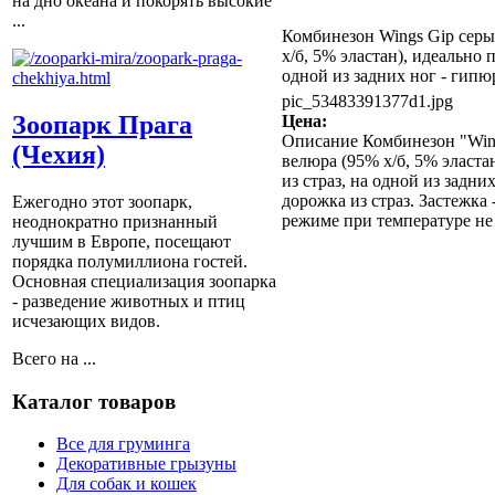
на дно океана и покорять высокие
...
Комбинезон Wings Gip серы
х/б, 5% эластан), идеально
одной из задних ног - гипюр
pic_53483391377d1.jpg
Зоопарк Прага
Цена:
Описание
Комбинезон "Wing
(Чехия)
велюра (95% х/б, 5% эласта
из страз, на одной из задни
дорожка из страз. Застежка
Ежегодно этот зоопарк,
режиме при температуре не 
неоднократно признанный
лучшим в Европе, посещают
порядка полумиллиона гостей.
Основная специализация зоопарка
- разведение животных и птиц
исчезающих видов.
Всего на ...
Каталог товаров
Все для груминга
Декоративные грызуны
Для собак и кошек