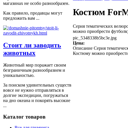
магазинах не особо разнообразен.
Костюм ForM
Как правило, продавцы могут
предложить вам ...
Серия тематических велюр
можно приобрести футболку 
pic_5348338b5bc3e.jpg
Цена:
Стоит ли заводить
Описание
Серия тематичес
животных
Костюму можно приобрести ф
Животный мир поражает своим
безграничным разнообразием и
уникальностью.
За поиском удивительных существ
вовсе не нужно отправляться в
долгие экспедиции, погружаться
на дно океана и покорять высокие
...
Каталог товаров
Все для груминга