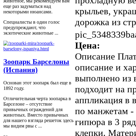
прохладную ве
животное, мы рекомендуем вам
еще раз задуматься над
крыльев, укра
некоторыми нюансами.
дорожка из стра
Специалисты в один голос
предупреждают, что
pic_5348339baa
экзотические животные ...
Цена:
Описание
Плат
Зоопарк Барселоны
описание и ха
(Испания)
выполнено из 
Основан этот зоопарк был еще в
подходит на п
1892 году.
аппликация в 
Отличительная черта зоопарка в
Барселоне – отсутствие
по манжетам -
привычных ограждений для
животных. Вместо привычных
гипюра в 3 ряд
для нашего взгляда решеток здесь
мы видим рвы с ...
клепки. Матер