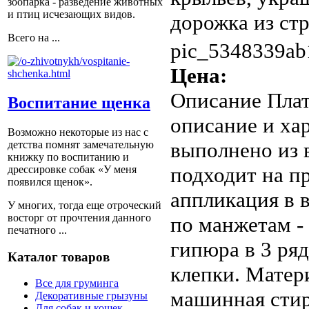
зоопарка - разведение животных
и птиц исчезающих видов.
дорожка из стр
Всего на ...
pic_5348339ab1
Цена:
Описание
Плат
Воспитание щенка
описание и ха
Возможно некоторые из нас с
выполнено из 
детства помнят замечательную
книжку по воспитанию и
подходит на п
дрессировке собак «У меня
появился щенок».
аппликация в 
У многих, тогда еще отроческий
восторг от прочтения данного
по манжетам -
печатного ...
гипюра в 3 ряд
Каталог товаров
клепки. Матер
Все для груминга
машинная стир
Декоративные грызуны
Для собак и кошек