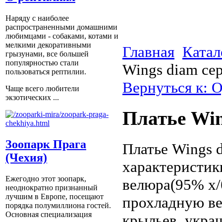
Наряду с наиболее
распространенными домашними
любимцами - собаками, котами и
мелкими декоративными
Главная
Катал
грызунами, все большей
популярностью стали
Wings diam се
пользоваться рептилии.
Вернуться к: 
Чаще всего любители
экзотических ...
Платье Win
Зоопарк Прага
Платье Wings 
(Чехия)
характеристик
Ежегодно этот зоопарк,
велюра(95% х/б
неоднократно признанный
лучшим в Европе, посещают
прохладную ве
порядка полумиллиона гостей.
Основная специализация
крыльев, укра