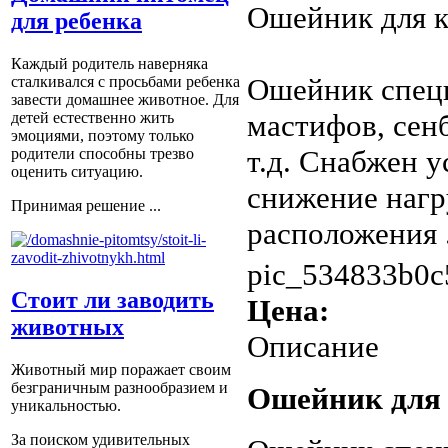
Ошейник для к
для ребенка
Каждый родитель наверняка
Ошейник специ
сталкивался с просьбами ребенка
завести домашнее животное. Для
мастифов, сенб
детей естественно жить
эмоциями, поэтому только
т.д. Снабжен у
родители способны трезво
оценить ситуацию.
снижение нагр
Принимая решение ...
расположения .
pic_534833b0c
Стоит ли заводить
Цена:
животных
Описание
Животный мир поражает своим
безграничным разнообразием и
Ошейник для 
уникальностью.
За поиском удивительных