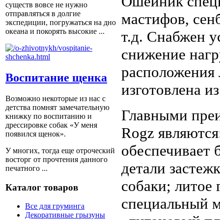
Ошейник специ
существ вовсе не нужно
отправляться в долгие
мастифов, сенб
экспедиции, погружаться на дно
океана и покорять высокие ...
т.д. Снабжен у
снижение нагр
расположения 
Воспитание щенка
изготовлена из
Возможно некоторые из нас с
детства помнят замечательную
Главными пре
книжку по воспитанию и
дрессировке собак «У меня
Rogz являются
появился щенок».
обеспечивает 
У многих, тогда еще отроческий
восторг от прочтения данного
детали застеж
печатного ...
собаки; литое
Каталог товаров
специальный ма
Все для груминга
Декоративные грызуны