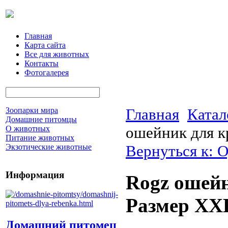
Главная
Карта сайта
Все для животных
Контакты
Фотогалерея
Главная
Катал
Зоопарки мира
Домашние питомцы
ошейник для к
О животных
Питание животных
Вернуться к: 
Экзотические животные
Информация
Rogz ошейн
Pазмер XX
Домашний питомец