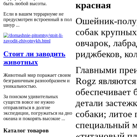
красная
быть любой высоты.
Если в вашем террариуме не
Ошейник-полуу
предусмотрен встроенный в пол
шнур ...
собак крупных
овчарок, лабр
риджбеков, кол
Стоит ли заводить
животных
Главными пре
Животный мир поражает своим
Rogz являются
безграничным разнообразием и
уникальностью.
обеспечивает 
За поиском удивительных
детали застеж
существ вовсе не нужно
отправляться в долгие
собаки; литое
экспедиции, погружаться на дно
океана и покорять высокие ...
специальный ма
Каталог товаров
«титановый пл