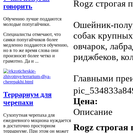
Rogz строгая 
говорить
Обучению лучше поддаются
Ошейник-полуу
молодые попугайчики.
собак крупных
Специалисты отмечают, что
самки попугайчиков более
овчарок, лабр
медленно поддаются обучению,
но в то же время слова они
риджбеков, кол
произносят более четко и
грамотно. Да и ...
Главными преи
pic_534833a84
Террариум для
Цена:
черепахи
Описание
Сухопутная черепаха для
ежедневного моциона нуждается
Rogz строгая 
в достаточно просторном
террариуме. При этом он может