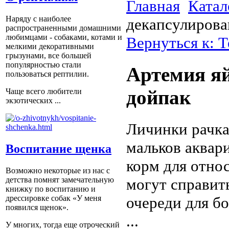
Главная
Катал
Наряду с наиболее
декапсулирова
распространенными домашними
любимцами - собаками, котами и
Вернуться к: 
мелкими декоративными
грызунами, все большей
популярностью стали
Артемия яй
пользоваться рептилии.
дойпак
Чаще всего любители
экзотических ...
Личинки рачка
мальков аквар
Воспитание щенка
корм для отно
Возможно некоторые из нас с
могут справит
детства помнят замечательную
книжку по воспитанию и
очереди для бо
дрессировке собак «У меня
появился щенок».
...
У многих, тогда еще отроческий