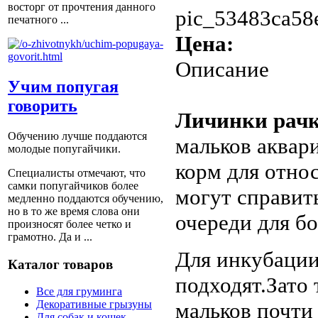
восторг от прочтения данного
pic_53483ca58
печатного ...
Цена:
Описание
Учим попугая
говорить
Личинки рач
Обучению лучше поддаются
мальков аквар
молодые попугайчики.
корм для отно
Специалисты отмечают, что
самки попугайчиков более
могут справит
медленно поддаются обучению,
но в то же время слова они
очереди для бо
произносят более четко и
грамотно. Да и ...
Для инкубации
Каталог товаров
подходят.Зато
Все для груминга
мальков почти 
Декоративные грызуны
Для собак и кошек