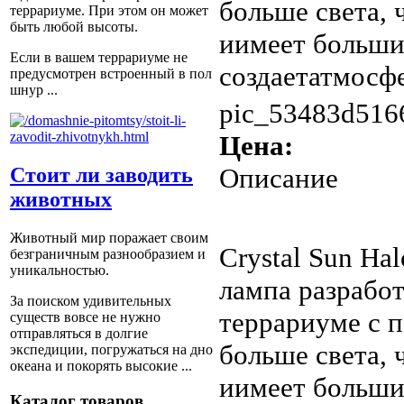
больше света,
террариуме. При этом он может
быть любой высоты.
иимеет больши
Если в вашем террариуме не
создаетатмосфе
предусмотрен встроенный в пол
шнур ...
pic_53483d516
Цена:
Описание
Стоит ли заводить
животных
Животный мир поражает своим
Crystal Sun Ha
безграничным разнообразием и
уникальностью.
лампа разработ
За поиском удивительных
террариуме с 
существ вовсе не нужно
отправляться в долгие
больше света,
экспедиции, погружаться на дно
океана и покорять высокие ...
иимеет больши
Каталог товаров