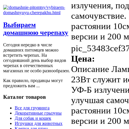
излучения, по
самочувствие.
растоянии 10с
Выбираем
домашнюю черепаху
версии и 200 
Сегодня нередко в числе
pic_53483cef37
домашних питомцев можно
встретить черепах. На
Цена:
сегодняшний день выбор видов
черепах в отечественных
Описание
Лам
магазинах не особо разнообразен.
23Вт служит и
Как правило, продавцы могут
предложить вам ...
УФ-Б излучени
Каталог товаров
улучшая самоч
растоянии 10с
Все для груминга
Декоративные грызуны
версии и 200 
Для собак и кошек
Игрушки для животных
Клетки для птиц