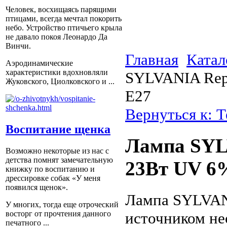
Человек, восхищаясь парящими
птицами, всегда мечтал покорить
небо. Устройство птичьего крыла
не давало покоя Леонардо Да
Винчи.
Главная
Катал
Аэродинамические
характеристики вдохновляли
SYLVANIA Rept
Жуковского, Циолковского и ...
E27
Вернуться к: 
Воспитание щенка
Лампа SYLV
Возможно некоторые из нас с
детства помнят замечательную
23Вт UV 6
книжку по воспитанию и
дрессировке собак «У меня
появился щенок».
Лампа SYLVANI
У многих, тогда еще отроческий
источником не
восторг от прочтения данного
печатного ...