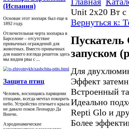
Главная
Катал
(Испания)
Unit 2x20 Вт с
Основан этот зоопарк был еще в
Вернуться к: 
1892 году.
Отличительная черта зоопарка в
Пускатель 
Барселоне – отсутствие
привычных ограждений для
животных. Вместо привычных
запуском (р
для нашего взгляда решеток здесь
мы видим рвы с ...
Для двухлюми
Эффект затем
Защита птиц
Встроенный т
Человек, восхищаясь парящими
птицами, всегда мечтал покорить
Идеально подхо
небо. Устройство птичьего крыла
не давало покоя Леонардо Да
Repti Glo и д
Винчи.
Более эффекти
Аэродинамические