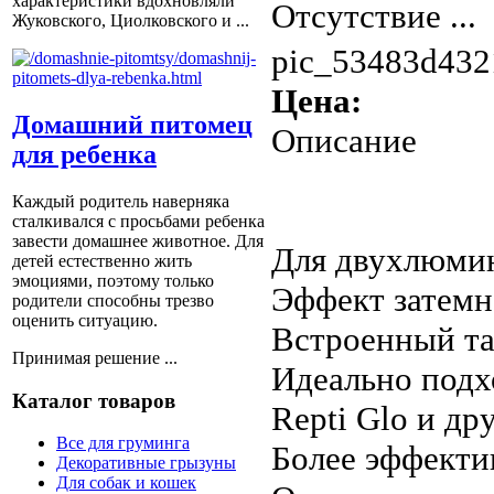
характеристики вдохновляли
Отсутствие ...
Жуковского, Циолковского и ...
pic_53483d432
Цена:
Домашний питомец
Описание
для ребенка
Каждый родитель наверняка
сталкивался с просьбами ребенка
завести домашнее животное. Для
Для двухлюми
детей естественно жить
эмоциями, поэтому только
Эффект затем
родители способны трезво
оценить ситуацию.
Встроенный т
Принимая решение ...
Идеально подхо
Каталог товаров
Repti Glo и д
Все для груминга
Более эффекти
Декоративные грызуны
Для собак и кошек