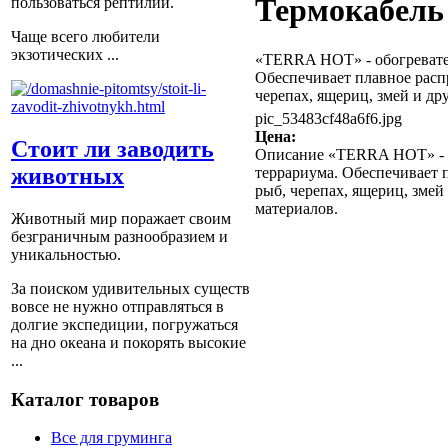
Термокабель
пользоваться рептилии.
Чаще всего любители
экзотических ...
«TERRA HOT» - обогревател
Обеспечивает плавное расп
черепах, ящериц, змей и др
pic_53483cf48a6f6.jpg
Цена:
Стоит ли заводить
Описание
«TERRA HOT» - об
животных
террариума. Обеспечивает 
рыб, черепах, ящериц, зме
материалов.
Животный мир поражает своим
безграничным разнообразием и
уникальностью.
За поиском удивительных существ
вовсе не нужно отправляться в
долгие экспедиции, погружаться
на дно океана и покорять высокие
...
Каталог товаров
Все для груминга