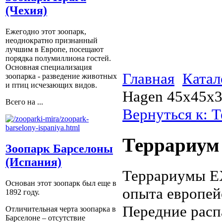
(Чехия)
Ежегодно этот зоопарк,
неоднократно признанный
лучшим в Европе, посещают
порядка полумиллиона гостей.
Основная специализация
Главная
Катал
зоопарка - разведение животных
и птиц исчезающих видов.
Hagen 45x45x
Всего на ...
Вернуться к: 
Террариум
Зоопарк Барселоны
(Испания)
Террариумы E
Основан этот зоопарк был еще в
опыта европей
1892 году.
Передние расп
Отличительная черта зоопарка в
Барселоне – отсутствие