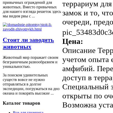
террариум для
привычных ограждений для
животных. Вместо привычных
замок и то, ч
для нашего взгляда решеток здесь
мы видим рвы с ...
очереди, предо
pic_53483d0c3
Стоит ли заводить
Цена:
животных
Описание
Терр
учетом опыта 
Животный мир поражает своим
безграничным разнообразием и
амфибий. Пер
уникальностью.
За поиском удивительных
доступ в терр
существ вовсе не нужно
отправляться в долгие
Специальный з
экспедиции, погружаться на дно
океана и покорять высокие ...
открыты по оч
Каталог товаров
Возможна уста
Все для груминга